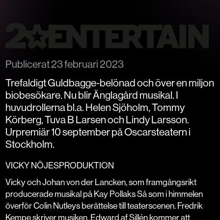
Publicerat
23 februari 2023
Trefaldigt Guldbagge-belönad och över en miljon
biobesökare. Nu blir Änglagård musikal. I
huvudrollerna bl.a. Helen Sjöholm, Tommy
Körberg, Tuva B Larsen och Lindy Larsson.
Urpremiär 10 september på Oscarsteatern i
Stockholm.
VICKY NÖJESPRODUKTION
Vicky och Johan von der Lancken, som framgångsrikt
producerade musikal på Kay Pollaks
Så som i himmelen
överför Colin Nutleys berättelse till teaterscenen. Fredrik
Kempe skriver musiken. Edward af Sillén kommer att