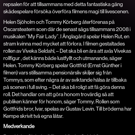
repsalen för att tillsammans med detta fantastiska gäng
skådespelare försöka överföra filmens magi till livescenen.
Helen Sjöholm och Tommy Körberg återförenas på
Oscarsteatern scen där de senast sågs tillsammans 2008 i
musikalen ”My Fair Lady”. I
Änglagård
spelar Helen Rut, en
stram kvinna med mycket att förlora. I filmen gestaltades
rollen av Viveka Seldahl, – Det ska bli en ära att axla Vivekas
rollfigur , det känns både lustfyllt och utmanande
,
säger
Helen. Tommy Körberg spelar Gottfrid (Ernst Günther i
filmen) vars stillsamma pensionärsliv skiljer sig från
Tommys, som efter några år av sviktande hälsa är tillbaka
på scenen i full sving. – Det ska bli roligt att få göra denna
roll. Det handlar om att göra honom trovärdig så att
publiken känner för honom, säger Tommy. Rollen som
Gottfrids bror, Ivar, spelas av Gustav Levin. Till bröderna har
Kempe skrivit två egna låtar.
Medverkande