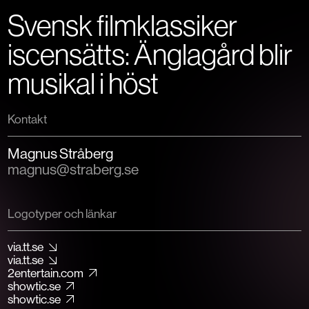
Svensk filmklassiker
iscensätts: Änglagård blir
musikal i höst
Kontakt
Magnus Stråberg
magnus@straberg.se
Logotyper och länkar
via.tt.se
via.tt.se
2entertain.com
showtic.se
showtic.se