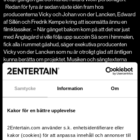
Redan för fyra år sedan växte idén fram hos
producenterna Vicky och Johan von der Lancken, Edward
af Sillén och Fredrik Kempe kring att iscensätta ännu en
filmklassiker.
– När gänget bakom kom på att det var just
med
Änglagård
vi ville följa upp succén
Så som i himmelen
,
fick alla i rummet gåshud, säger exekutiva producenten
Vicky von der Lancken som nu är otroligt glad att äntligen
kunna berätta om projektet. Musiken och sångtexterna
komponeras av Fredrik Kempe. –
Änglagård
har både tårar
och skratt, många känslosvängningar och mycket
musikdramatik. Det finns toner och sång i berättelsen,
Samtycke
Information
Om
säger Fredrik.
Änglagårds
producent Johan von der
Lancken känner sig stolt över att få stå bakom ännu en
nyskriven musikal. – Att satsa på musikal och dessutom
Kakor för en bättre upplevelse
originalmusikal är ju att utsätta sig för en onödigt stor
ekonomisk hjärtattacksrisk, säger Johan med ett leende. –
Vi älskar dock det här och vi är såå glada över att kunna
2Entertain.com använder s.k. enhetsidentifierare eller
sammanföra alla dessa fantastiska kreatörer och
kakor (cookies) för att anpassa innehåll och annonser till