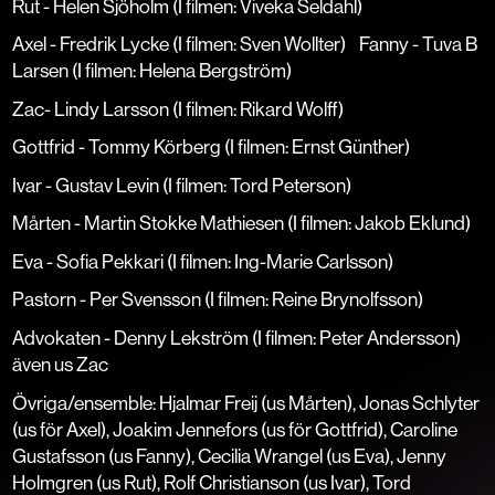
Rut - Helen Sjöholm (I filmen: Viveka Seldahl)
Axel - Fredrik Lycke (I filmen: Sven Wollter)
Fanny - Tuva B
Larsen (I filmen: Helena Bergström)
Zac- Lindy Larsson (I filmen: Rikard Wolff)
Gottfrid - Tommy Körberg (I filmen: Ernst Günther)
Ivar - Gustav Levin (I filmen: Tord Peterson)
Mårten - Martin Stokke Mathiesen (I filmen: Jakob Eklund)
Eva - Sofia Pekkari (I filmen: Ing-Marie Carlsson)
Pastorn - Per Svensson (I filmen: Reine Brynolfsson)
Advokaten - Denny Lekström (I filmen: Peter Andersson)
även us Zac
Övriga/ensemble: Hjalmar Freij (us Mårten), Jonas Schlyter
(us för Axel), Joakim Jennefors (us för
Gottfrid), Caroline
Gustafsson (us Fanny), Cecilia Wrangel (us Eva), Jenny
Holmgren (us Rut), Rolf Christianson (us Ivar), Tord