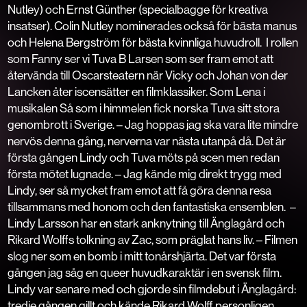
Nutley) och Ernst Günther (specialbagge för kreativa
insatser). Colin Nutley nominerades också för bästa manus
och Helena Bergström för bästa kvinnliga huvudroll.
I rollen
som Fanny ser vi Tuva B Larsen som ser fram emot att
återvända till Oscarsteatern när Vicky och Johan von der
Lancken åter iscensätter en filmklassiker. Som Lena i
musikalen
Så som i himmelen
fick norska Tuva sitt stora
genombrott i Sverige. – Jag hoppas jag ska vara lite mindre
nervös denna gång, nerverna var nästa utanpå då. Det är
första gången Lindy och Tuva möts på scen men redan
första mötet lugnade. – Jag kände mig direkt trygg med
Lindy, ser så mycket fram emot att få göra denna resa
tillsammans med honom och den fantastiska ensemblen.
–
Lindy Larsson har en stark anknytning till
Änglagård
och
Rikard Wolffs tolkning av Zac, som präglat hans liv. – Filmen
slog ner som en bomb i mitt tonårshjärta.
Det var första
gången jag såg en queer huvudkaraktär i en svensk film
.
Lindy var senare med och gjorde sin filmdebut i
Änglagård:
tredje gången gillt
och kände Rikard Wolff personligen.