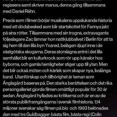
regissera samt skriver manus, denna gång tillsammans
med Daniel Réhn.
Precis som i filmen börjar musikalens uppslukande historia
med ett dödsbesked som blir startskottet för Fannys jakt
på sina rötter. Tillsammans med sin trogna, extravaganta
följeslagare Zac lämnar hon nattklubbslivet i Berlin för att ta
sig hem till den lilla byn Yxared, belägen djupt inne i de
västgötska skogarna. Deras storslagna entré i det lilla
samhället blir en kulturkrock som rör upp känslor hos
byborna, och gamla hemligheter stiger upp till ytan. Men
det blir också möten och kärlek som skapar nya, livslånga
band.
Utanförskap och tillhörighet är teman som
Änglagård
baseras på. Den starka berättelsen och det rika
persongalleriet gjorde filmen omåttligt populär för 30 år
sedan.
Änglagård
hyllades av kritikerna och är en av de
största publikframgångarna i svensk filmhistoria. 1,14
miljoner svenskar såg filmen på bio
och 1993 belönades
den med tre Guldbaggar: bästa film, bästa regi (Colin