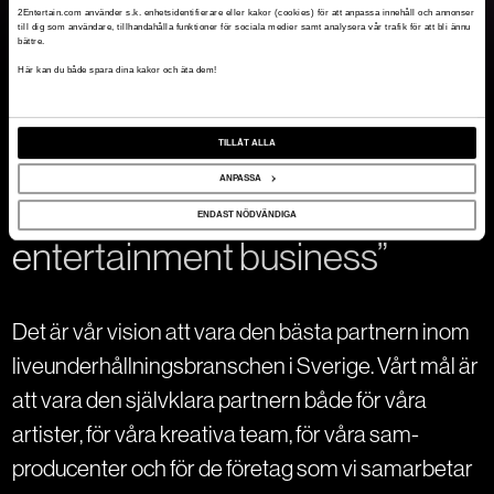
Våra shower
2Entertain.com använder s.k. enhetsidentifierare eller kakor (cookies) för att anpassa innehåll och annonser
till dig som användare, tillhandahålla funktioner för sociala medier samt analysera vår trafik för att bli ännu
bättre.
Här kan du både spara dina kakor och äta dem!
Vision
TILLÅT ALLA
”To be the most attractive
ANPASSA
partner in the live
ENDAST NÖDVÄNDIGA
entertainment business”
Det är vår vision att vara den bästa partnern inom
liveunderhållningsbranschen i Sverige. Vårt mål är
att vara den självklara partnern både för våra
artister, för våra kreativa team, för våra sam-
producenter och för de företag som vi samarbetar