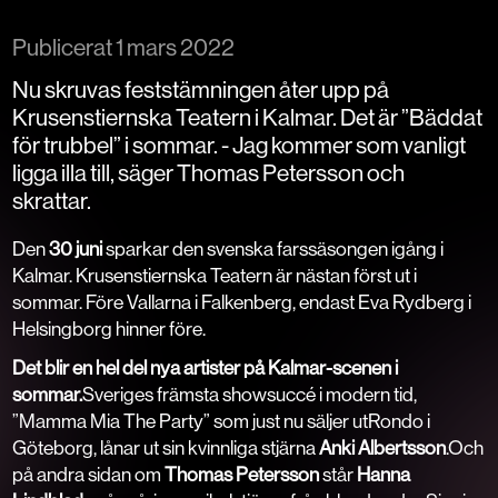
Publicerat
1 mars 2022
Nu skruvas feststämningen åter upp på
Krusenstiernska Teatern i Kalmar. Det är ”Bäddat
för trubbel” i sommar. - Jag kommer som vanligt
ligga illa till, säger Thomas Petersson och
skrattar.
Den
30 juni
sparkar den svenska farssäsongen igång i
Kalmar. Krusenstiernska Teatern är nästan först ut i
sommar. Före Vallarna i Falkenberg, endast Eva Rydberg i
Helsingborg hinner före.
Det blir en hel del nya artister på Kalmar-scenen i
sommar.
Sveriges främsta showsuccé i modern tid,
”Mamma Mia The Party” som just nu säljer utRondo i
Göteborg, lånar ut sin kvinnliga stjärna
Anki Albertsson
.Och
på andra sidan om
Thomas Petersson
står
Hanna