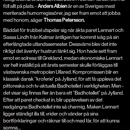
föll allt på plats. -
Anders Albien
är en av Sveriges mest
meriterade humorregissörer, jag ser fram emot att jobba
med honom, säger
Thomas Petersson.
Bäddat för trubbel utspelar sig när äkta paret Lennart och
Sassa Lindh från Kalmar äntligen har kommit iväg på sin
efterlängtade utlandssemester. Dessvärre blev det inte
riktigt det äventyr hustrun tänkt sig. Hon hade sett fram
emot en solresa till Grekland, medan ekonomiske Lennart
var helt inställd på att årets semester skulle förläggas till
västsvenska metropolen Ullared. Kompromissen blir en
klassisk dansk ”kroferie” på Jylland, för att få uppleva det
pittoreska och tv-aktuella Badhotellet i verkligheten. Men -
det visar sig finnas fler än bara ett ”Badhotellet” på Jylland.
Efter att paret checkat in, blir upplevelsen av det
nedgångna Badhotellet inte så charmig. Maken Lennart
ligger ständigt illa till, vrider och vänder på sina
bortförklaringar och räknar till och med får, för att kunna
somna…