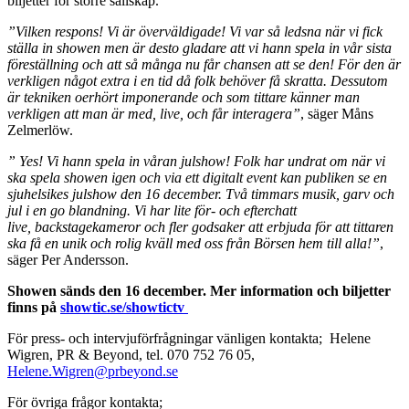
biljetter för större sällskap.
”Vilken respons! Vi är överväldigade! Vi var så ledsna när vi fick
ställa in showen men är desto gladare att vi hann spela in vår sista
föreställning och att så många nu får chansen att se den! För den är
verkligen något extra i en tid då folk behöver få skratta. Dessutom
är tekniken oerhört imponerande och som tittare känner man
verkligen att man är med, live, och får interagera”
, säger Måns
Zelmerlöw.
” Yes! Vi hann spela in våran julshow! Folk har undrat om när vi
ska spela showen igen och via ett digitalt event kan publiken se en
sjuhelsikes julshow den 16 december. Två timmars musik, garv och
jul i en go blandning. Vi har lite för- och efterchatt
live, backstagekameror och fler godsaker att erbjuda för att tittaren
ska få en unik och rolig kväll med oss från Börsen hem till alla!”
,
säger Per Andersson.
Showen sänds den 16 december. Mer information och biljetter
finns på
showtic.se/showtictv
För press- och intervjuförfrågningar vänligen kontakta; Helene
Wigren, PR & Beyond, tel. 070 752 76 05,
Helene.Wigren@prbeyond.se
För övriga frågor kontakta;