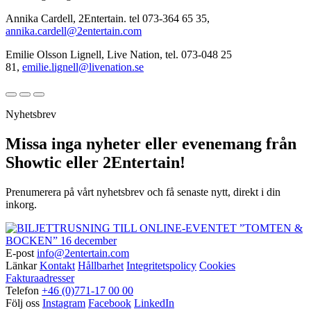
Annika Cardell, 2Entertain. tel 073-364 65 35,
annika.cardell@2entertain.com
Emilie Olsson Lignell, Live Nation, tel. 073-048 25
81,
emilie.lignell@livenation.se
Nyhetsbrev
Missa inga nyheter eller evenemang från
Showtic eller 2Entertain!
Prenumerera på vårt nyhetsbrev och få senaste nytt, direkt i din
inkorg.
E-post
info@2entertain.com
Länkar
Kontakt
Hållbarhet
Integritetspolicy
Cookies
Fakturaadresser
Telefon
+46 (0)771-17 00 00
Följ oss
Instagram
Facebook
LinkedIn