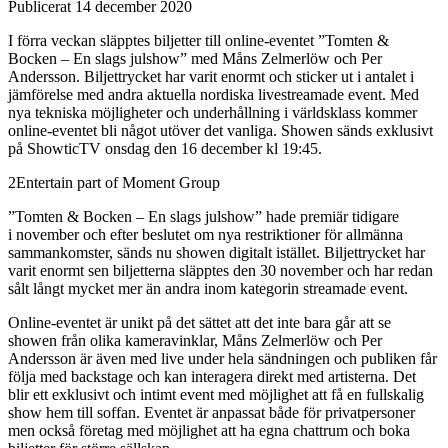
Publicerat
14 december 2020
I förra veckan släpptes biljetter till online-eventet ”Tomten &
Bocken – En slags julshow” med Måns Zelmerlöw och Per
Andersson. Biljettrycket har varit enormt och sticker ut i antalet i
jämförelse med andra aktuella nordiska livestreamade event. Med
nya tekniska möjligheter och underhållning i världsklass kommer
online-eventet bli något utöver det vanliga. Showen sänds exklusivt
på ShowticTV onsdag den 16 december kl 19:45.
2Entertain part of Moment Group
”Tomten & Bocken – En slags julshow” hade premiär tidigare
i november och efter beslutet om nya restriktioner för allmänna
sammankomster, sänds nu showen digitalt istället. Biljettrycket har
varit enormt sen biljetterna släpptes den 30 november och har redan
sålt långt mycket mer än andra inom kategorin streamade event.
Online-eventet är unikt på det sättet att det inte bara går att se
showen från olika kameravinklar, Måns Zelmerlöw och Per
Andersson är även med live under hela sändningen och publiken får
följa med backstage och kan interagera direkt med artisterna. Det
blir ett exklusivt och intimt event med möjlighet att få en fullskalig
show hem till soffan. Eventet är anpassat både för privatpersoner
men också företag med möjlighet att ha egna chattrum och boka