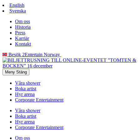
English
Svenska
Om oss
Historia
Press
Karriär
Kontakt
Besök 2Entertain Norway
Meny
Stäng
Våra shower
Boka artist
Hyr arena
Corporate Entertainment
Våra shower
Boka artist
Hyr arena
Corporate Entertainment
Om oss