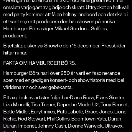
- Arvingarna har en charmfaktor och energi som kommer
omsluta varje gäst av glädje och skratt. Uttrycket en helkväll
med party kommer att få en helt ny innebörd och det ska bli
ett sant nöje att producera den här showen på anrika
Hamburger Börs, säger Mikael Gordon – Solfors,
producent.
Biljettsläpp sker via Showtic den 15 december. Pressbilder
hittar ni
här.
FAKTA OM HAMBURGER BÖRS:
Hamburger Börs har i över 250 år varit en fascinerande
scen med en gedigen konsert- och showhistoria med idel
världsnamn och sverigebekanta.
Ett axplock av artister följer här:Diana Ross, Frank Sinatra,
Liza Minnelli, Tina Turner, Depeche Mode, U2, Tony Bennet,
Bette Midler, Eurythmics, Patti Labelle, Grace Jones, Lionel
Richie, Rod Stewart, Phil Collins, Boomtown Rats, Duran
Duran, Imperiet, Johnny Cash, Dionne Warwick, Ultravox,