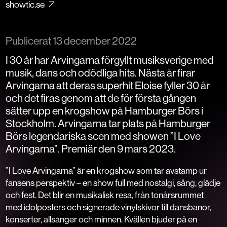
showtic.se
Publicerat
13 december 2022
I 30 år har Arvingarna förgyllt musiksverige med
musik, dans och odödliga hits. Nästa år firar
Arvingarna att deras superhit Eloise fyller 30 år
och det firas genom att de för första gången
sätter upp en krogshow på Hamburger Börs i
Stockholm. Arvingarna tar plats på Hamburger
Börs legendariska scen med showen ”I Love
Arvingarna”. Premiär den 9 mars 2023.
”I Love Arvingarna” är en krogshow som tar avstamp ur
fansens perspektiv – en show full med nostalgi, sång, glädje
och fest. Det blir en musikalisk resa, från tonårsrummet
med idolposters och signerade vinylskivor till dansbanor,
konserter, allsånger och minnen. Kvällen bjuder på en