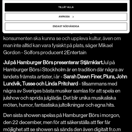
showtic.se/showtictv via partnern ReaktLive.
TILLÅT ALLA
Sändningslänk köper man på Showtic.se eller
Reaktlive.com
- För oss i kulturbranschen är det en
ANPASSA
självklarhet att inte ge upp trots påverkan av pandemin, vi
ENDAST NÖDVÄNDIGA
arbetar hela tiden med att hitta nya lösningar till hur
konsumenten ska kunna se och uppleva kultur, även om
man inte alltid kan vara fysiskt på plats,
säger Mikael
Gordon - Solfors producent 2Entertain
Jul på Hamburger Börs presenterar Stjärnklart
Jul på
Hamburger Börs i Stockholm är en tradition där några av
landets främsta artister, i år -
Sarah Dawn Finer, Plura, John
Lundvik, Tusse och Linda Pritchard
- tillsammans med
några av Sveriges bästa musiker samlas för att spela en
julshow och sprida julglädje. Det blir unika musikaliska
möten, humor, fantastiska jultolkningar och egna hits.
Den sista showen spelas på Hamburger Börs i morgon,
den 22 december, men för att säkerställa att fler får
möjlighet att se showen så sänds den även digitalt fr.o.m