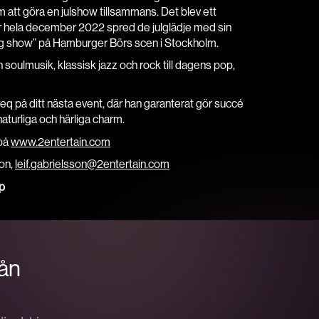
 att göra en julshow tillsammans. Det blev ett
der hela december 2022 spred de julglädje med sin
rdig show” på Hamburger Börs scen i Stockholm.
n soulmusik, klassisk jazz och rock till dagens pop,
req på ditt nästa event, där han garanterat gör succé
turliga och härliga charm.
 på
www.2entertain.com
son,
leif.gabrielsson@2entertain.com
p
rån