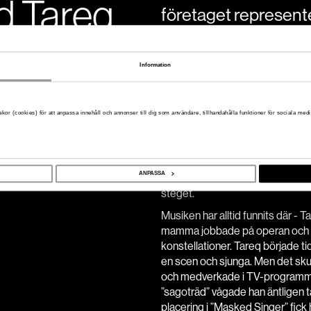
d Tareq
företaget represente
Tareq Taylor.
Vi är otroligt glada över att få i
Information
ständigt aktuell, folkkär och ha
kombinationen kommer göra hono
säger Janne Andersson, vd 2Ent
kor (cookies) för att anpassa innehåll och annonser till dig som användare, tillhandahålla funktioner för sociala medie
Att Tareq Taylor är en av Sveri
personlighet är väl känt, men någ
även kan titulera sig både sång
in.com
ANPASSA
behövdes dock ett visst tv-progr
steget.
Musiken har alltid funnits där - T
mamma jobbade på operan och han
konstellationer. Tareq började ti
en scen och sjunga. Men det skul
och medverkade i TV-programm
”sagoträd” vågade han äntligen ta
placering i ”Masked Singer” fick