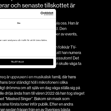
rar och senaste tillskottet är
n Tareq bland de artister som bokas via oss. Han är
Om
r dessutom en bredd rent musikaliskt. Den
m intressant för många olika typer av events,
ertain.
r samt analysera vår trafik för att bli ännu bättre.
ges mest framstående kockar och en folkkär TV-
ot som inte är lika vida känt (än) är att han numera
are och artist. Och det med bravur dessutom! Det
TILLÅT ALLA
am och en stor dos mod för att han skulle våga ta
areq är uppvuxen i en musikalisk familj, där hans
s bror ständigt höll i mikrofonen i olika
digt drömma om att själv en dag våga ställa sig på
le dröja ända fram till våren 2022 då han tog steget
et ”Masked Singer”. Bakom sin mask som
 sina första toner inför publik. Efter en andra
 han sedan frågan från en av Sveriges bästa