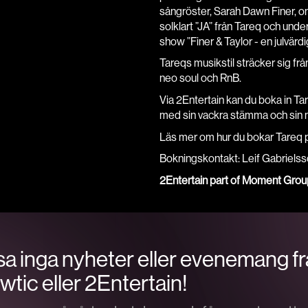
sångröster, Sarah Dawn Finer, om
solklart ”JA” från Tareq och un
show ”Finer & Taylor - en julvä
Tareqs musikstil sträcker sig frå
neo soul och RnB.
Via 2Entertain kan du boka in Ta
med sin vackra stämma och sin na
Läs mer om hur du bokar Tareq
Bokningskontakt: Leif Gabriels
2Entertain part of Moment Grou
a inga nyheter eller evenemang f
tic eller 2Entertain!