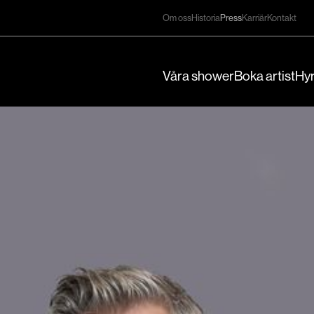
Om oss
Historia
Press
Karriär
Kontakt
Våra shower
Boka artist
Hyr