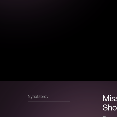
Miss
Nyhetsbrev
Show