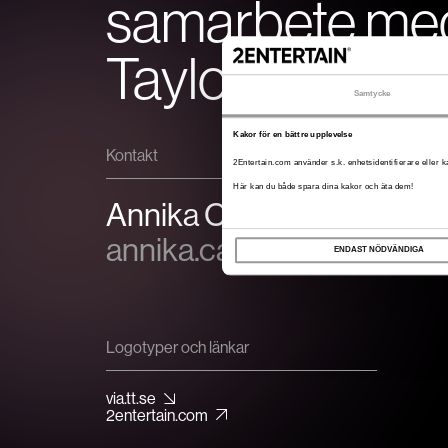
samarbete me
Taylor
Samtycke
Kakor för en bättre upplevelse
Kontakt
2Entertain.com använder s.k. enhetsidentifierare eller ka
Här kan du både spara dina kakor och äta dem!
Annika Cardell
annika.cardell@2enterta
ENDAST NÖDVÄNDIGA
Logotyper och länkar
via.tt.se
2entertain.com