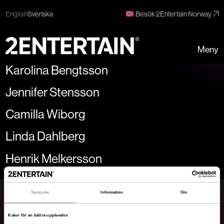
English
Svenska
Besök 2Entertain Norway
Meny
Karolina Bengtsson
Jennifer Stensson
Camilla Wiborg
Linda Dahlberg
Henrik Melkersson
Samtycke
Information
Om
Nyhetsbrev
Missa inga nyheter eller evenemang från
Kakor för en bättre upplevelse