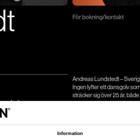
dt
För bokning/kontakt
Andreas Lundstedt – Sverige
Ingen lyfter ett dansgolv s
sträcker sig över 25 år, både
g och hans
Alcazar, är han en av Sverige
av sig, hans röst är sammet
n är och förblir
Andreas är – och förblir – k
Visa mer
Information