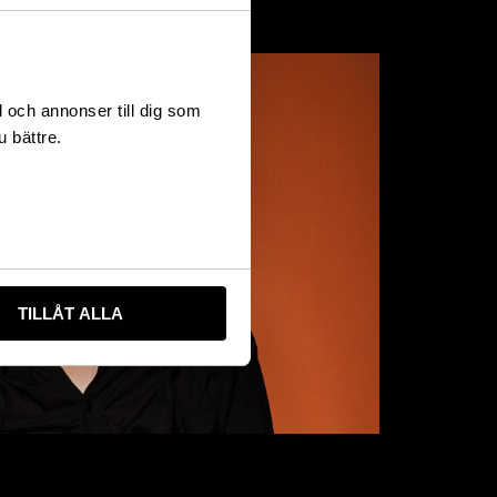
l och annonser till dig som
u bättre.
TILLÅT ALLA