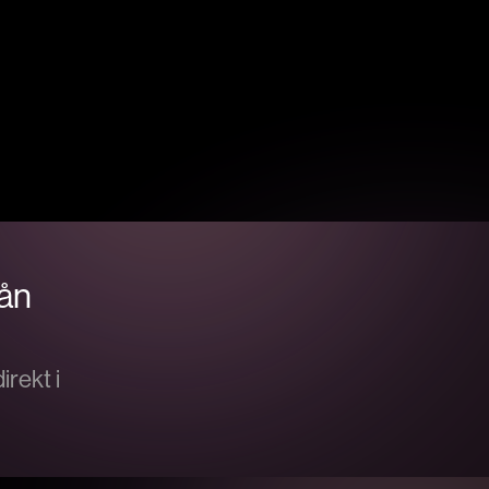
rån
rekt i