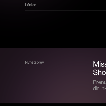
Länkar
Miss
Nyhetsbrev
Show
Prenu
din in