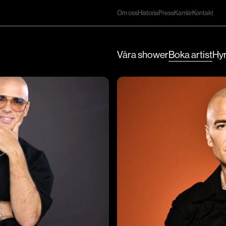
Om oss
Historia
Press
Karriär
Kontakt
Våra shower
Boka artist
Hyr