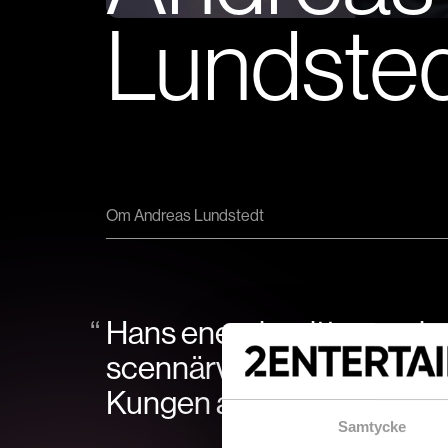
Lundste
Om Andreas Lundstedt
Hans energi smittar av si
scennärvaro är magiskt. Ha
Kungen av disco.
”
Samtycke