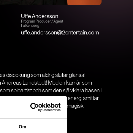
Uffe Andersson
Program Producer / Agent
Falkenberg
uffe.andersson@2entertain.com
s discokung som aldrig slutar glänsa!
om Andreas Lundstedt! Med en karriär som
 som soloartist och som den självklara basen i
s mest ikoniska artister. Hans energi smittar
slen, och hans scennärvaro är magisk.
ungen av disco!
Om