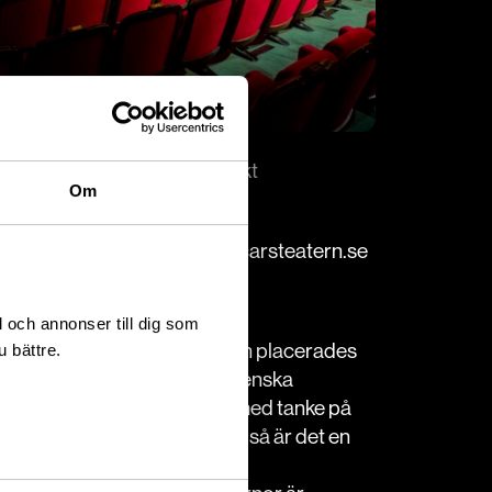
För bokning/kontakt
Om
Lina Lundstedt
+46-8-563 054 11
lina.lundstedt@oscarsteatern.se
l och annonser till dig som
ligen en biograf. Över entrén placerades
u bättre.
med kinesiska tecken. Den svenska
lkomliga seendets hus”. Och med tanke på
om passerat revy under åren så är det en