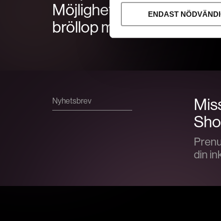
Möjligheter: Teatersittnin
ENDAST NÖDVÄND
bröllop minimässa.
Miss
Nyhetsbrev
Show
Prenu
din in