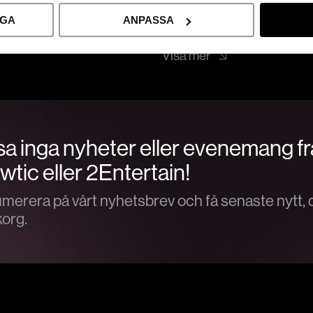
Publiken sitter under en st
g, konferens,
utplacerade. Samtliga målni
IGA
ANPASSA
Idag är det landets näst stö
Visa mer
a inga nyheter eller evenemang f
tic eller 2Entertain!
merera på vårt nyhetsbrev och få senaste nytt, di
korg.