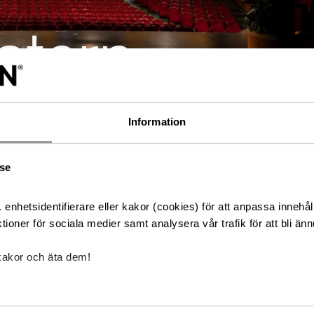
atern
Stockholm
Information
chinateatern.se
lse
enhetsidentifierare eller kakor (cookies) för att anpassa innehål
China Teatern var ursprung
tioner för sociala medier samt analysera vår trafik för att bli änn
en rektangulär stenplatta 
 1249
kakor och äta dem!
översättningen är “Det ful
å parketten och
alla succéföreställningar s
passande devis.