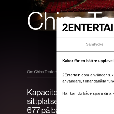
China Te
Samtycke
Kakor för en bättre uppleve
Om China Teatern
2Entertain.com använder s.k. 
användare, tillhandahålla funk
Kapacitet: Det finns totalt
Här kan du både spara dina 
sittplatser fördelat 572 p
677 på balkong.