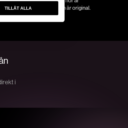
järnhimmel där hela 1485 stjärnor är
ngar och armatur i salongen är original.
TILLÅT ALLA
rsta privatteater.
rån
rekt i